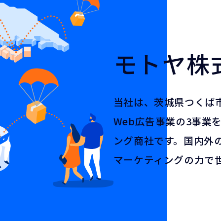
モトヤ株
当社は、茨城県つくば
Web広告事業の3事業
ング商社です。国内外
マーケティングの力で